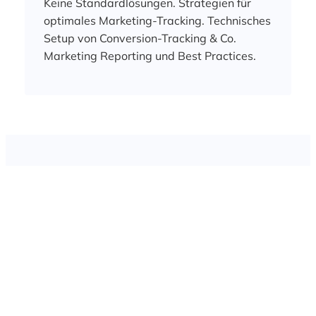
Keine Standardlösungen. Strategien für
optimales Marketing-Tracking. Technisches
Setup von Conversion-Tracking & Co.
Marketing Reporting und Best Practices.
Gerald Harnack Erfahrung:
Senior Director – Marketing & Online Sales
–
Toolport GmbH: 2019 – heute
Head of Online
– Paprcuts GmbH: 2018 – 2019
Director Marketing
– Event Inc GmbH: 2017 –
2018